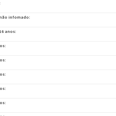
:
 não infomado:
16 anos:
os:
os:
os:
os:
os: