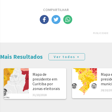
COMPARTILHAR
PUBLICIDADE
Mais Resultados
Ver todos +
Mapa de
Mapa e
presidente em
presid
Curitiba por
municíp
zonas eleitorais
28/10/20
31/10/2018