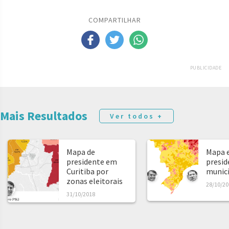
COMPARTILHAR
PUBLICIDADE
Mais Resultados
Ver todos +
Mapa de
Mapa e
presidente em
presid
Curitiba por
municíp
zonas eleitorais
28/10/20
31/10/2018