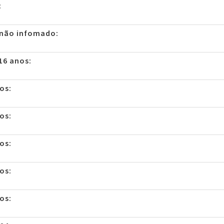
:
 não infomado:
16 anos:
os:
os:
os:
os:
os: