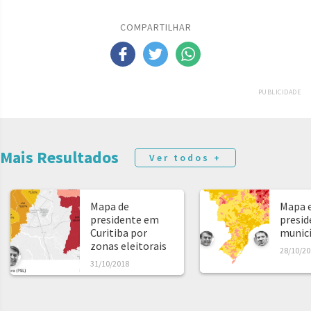
COMPARTILHAR
PUBLICIDADE
Mais Resultados
Ver todos +
Mapa de
Mapa e
presidente em
presid
Curitiba por
municíp
zonas eleitorais
28/10/20
31/10/2018