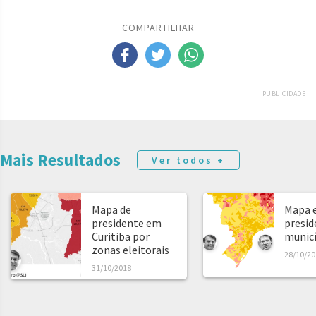
COMPARTILHAR
PUBLICIDADE
Mais Resultados
Ver todos +
Mapa de
Mapa e
presidente em
presid
Curitiba por
municíp
zonas eleitorais
28/10/20
31/10/2018