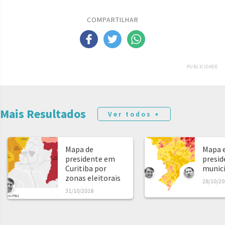
COMPARTILHAR
PUBLICIDADE
Mais Resultados
Ver todos +
Mapa de
Mapa e
presidente em
presid
Curitiba por
municíp
zonas eleitorais
28/10/20
31/10/2018