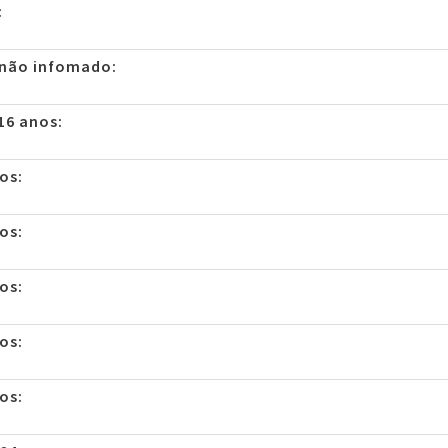
:
 não infomado:
16 anos:
os:
os:
os:
os:
os: