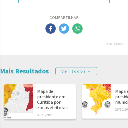
COMPARTILHAR
PUBLICIDADE
Mais Resultados
Ver todos +
Mapa de
Mapa e
presidente em
presid
Curitiba por
municíp
zonas eleitorais
28/10/20
31/10/2018