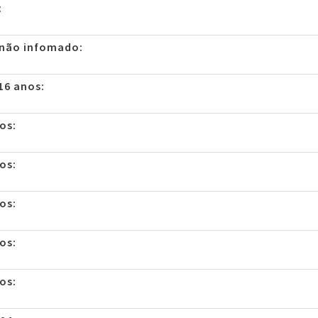
:
 não infomado:
16 anos:
os:
os:
os:
os:
os: