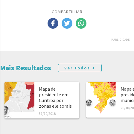
COMPARTILHAR
PUBLICIDADE
Mais Resultados
Ver todos +
Mapa de
Mapa e
presidente em
presid
Curitiba por
municíp
zonas eleitorais
28/10/20
31/10/2018