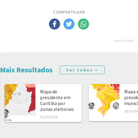
COMPARTILHAR
PUBLICIDADE
Mais Resultados
Ver todos +
Mapa de
Mapa e
presidente em
presid
Curitiba por
municíp
zonas eleitorais
28/10/20
31/10/2018