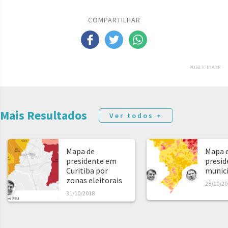
COMPARTILHAR
PUBLICIDADE
Mais Resultados
Ver todos +
Mapa de
Mapa e
presidente em
presid
Curitiba por
municíp
zonas eleitorais
28/10/20
31/10/2018