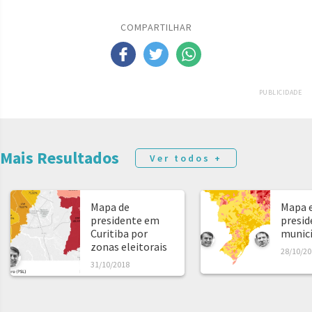
COMPARTILHAR
PUBLICIDADE
Mais Resultados
Ver todos +
Mapa de
Mapa e
presidente em
presid
Curitiba por
municíp
zonas eleitorais
28/10/20
31/10/2018