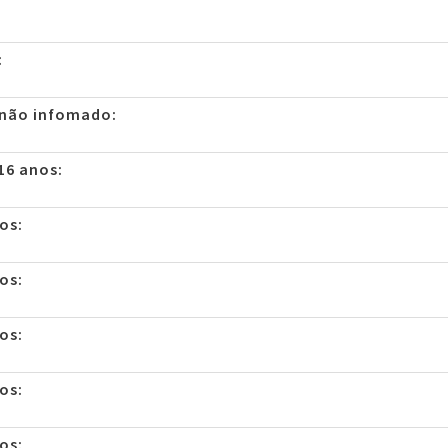
:
 não infomado:
16 anos:
os:
os:
os:
os:
os: