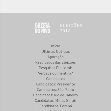
ELEIÇÕES
2018
Início
Últimas Notícias
Apuração
Resultados das Eleições
Pesquisas Eleitorais
Verdade ou mentira?
Candidatos
Candidatos: Presidente
Candidatos: São Paulo
Candidatos: Rio de Janeiro
Candidatos: Minas Gerais
Candidatos: Paraná