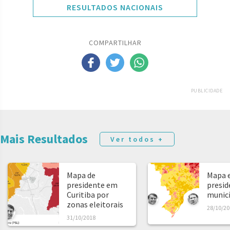
RESULTADOS NACIONAIS
COMPARTILHAR
PUBLICIDADE
Mais Resultados
Ver todos +
Mapa de
Mapa e
presidente em
presid
Curitiba por
municíp
zonas eleitorais
28/10/20
31/10/2018