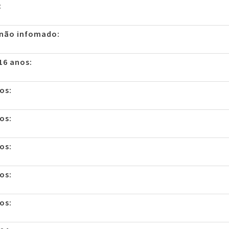
:
 não infomado:
16 anos:
os:
os:
os:
os:
os: