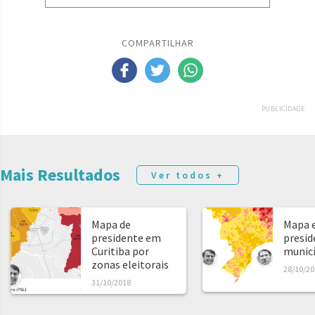
COMPARTILHAR
PUBLICIDADE
Mais Resultados
Ver todos +
Mapa de
Mapa e
presidente em
presid
Curitiba por
municíp
zonas eleitorais
28/10/20
31/10/2018