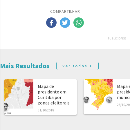
COMPARTILHAR
PUBLICIDADE
Mais Resultados
Ver todos +
Mapa de
Mapa e
presidente em
presid
Curitiba por
municíp
zonas eleitorais
28/10/20
31/10/2018