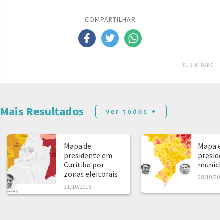
COMPARTILHAR
PUBLICIDADE
Mais Resultados
Ver todos +
Mapa de
Mapa e
presidente em
presid
Curitiba por
municíp
zonas eleitorais
28/10/20
31/10/2018