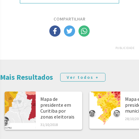
COMPARTILHAR
PUBLICIDADE
Mais Resultados
Ver todos +
Mapa de
Mapa e
presidente em
presid
Curitiba por
municíp
zonas eleitorais
28/10/20
31/10/2018