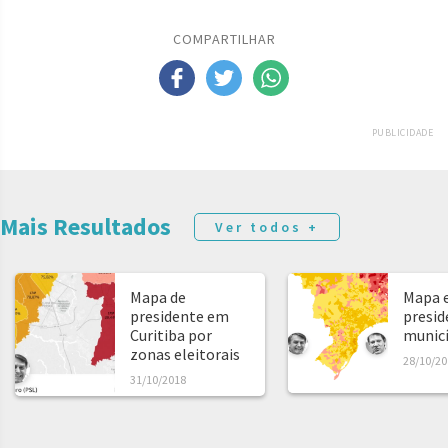
COMPARTILHAR
PUBLICIDADE
Mais Resultados
Ver todos +
Mapa de
Mapa e
presidente em
presid
Curitiba por
municíp
zonas eleitorais
28/10/20
31/10/2018