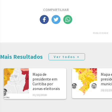
COMPARTILHAR
PUBLICIDADE
Mais Resultados
Ver todos +
Mapa de
Mapa e
presidente em
presid
Curitiba por
municíp
zonas eleitorais
28/10/20
31/10/2018