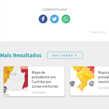
COMPARTILHAR
PUBLICIDADE
Mais Resultados
Ver todos +
Mapa de
Mapa e
presidente em
presid
Curitiba por
municíp
zonas eleitorais
28/10/20
31/10/2018