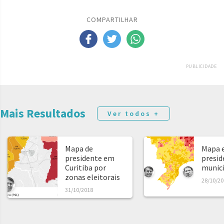
COMPARTILHAR
PUBLICIDADE
Mais Resultados
Ver todos +
Mapa de
Mapa e
presidente em
presid
Curitiba por
municíp
zonas eleitorais
28/10/20
31/10/2018