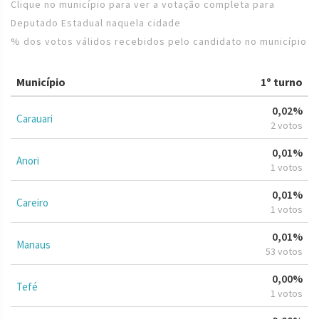
Clique no município para ver a votação completa para
Deputado Estadual naquela cidade
% dos votos válidos recebidos pelo candidato no município
Município
1º turno
0,02%
Carauari
2 votos
0,01%
Anori
1 votos
0,01%
Careiro
1 votos
0,01%
Manaus
53 votos
0,00%
Tefé
1 votos