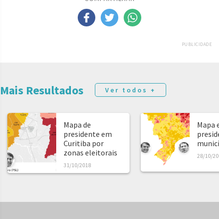
PUBLICIDADE
Mais Resultados
Ver todos +
Mapa de
Mapa e
presidente em
presid
Curitiba por
municíp
zonas eleitorais
28/10/20
31/10/2018