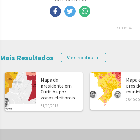
PUBLICIDADE
Mais Resultados
Ver todos +
Mapa de
Mapa e
presidente em
presid
Curitiba por
municíp
zonas eleitorais
28/10/20
31/10/2018