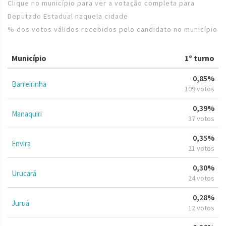
Clique no município para ver a votação completa para
Deputado Estadual naquela cidade
% dos votos válidos recebidos pelo candidato no município
Município
1º turno
0,85%
Barreirinha
109 votos
0,39%
Manaquiri
37 votos
0,35%
Envira
21 votos
0,30%
Urucará
24 votos
0,28%
Juruá
12 votos