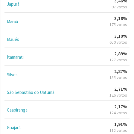
3,46%
Japurá
97 votos
3,18%
Maraã
175 votos
3,10%
Maués
650 votos
2,89%
Itamarati
127 votos
2,87%
Silves
155 votos
2,71%
São Sebastião do Uatumã
126 votos
2,17%
Caapiranga
124 votos
1,91%
Guajará
112 votos