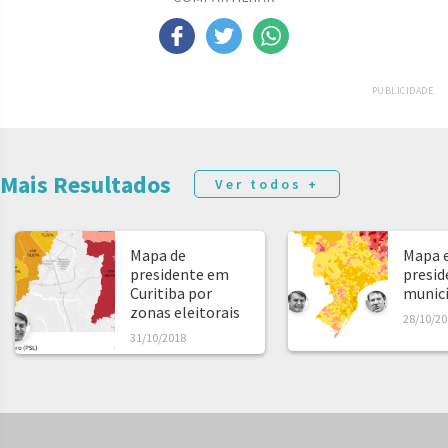
PUBLICIDADE
Mais Resultados
Ver todos +
Mapa de
Mapa e
presidente em
presid
Curitiba por
municíp
zonas eleitorais
28/10/20
31/10/2018