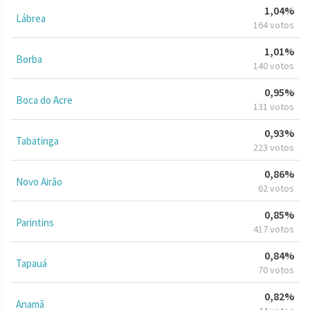
1,04%
Lábrea
164 votos
1,01%
Borba
140 votos
0,95%
Boca do Acre
131 votos
0,93%
Tabatinga
223 votos
0,86%
Novo Airão
62 votos
0,85%
Parintins
417 votos
0,84%
Tapauá
70 votos
0,82%
Anamã