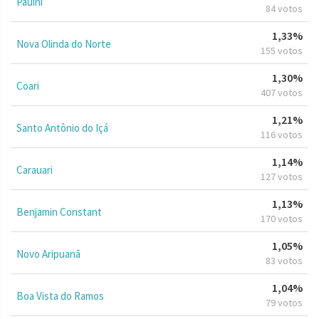
Pauini
84 votos
1,33%
Nova Olinda do Norte
155 votos
1,30%
Coari
407 votos
1,21%
Santo Antônio do Içá
116 votos
1,14%
Carauari
127 votos
1,13%
Benjamin Constant
170 votos
1,05%
Novo Aripuanã
83 votos
1,04%
Boa Vista do Ramos
79 votos