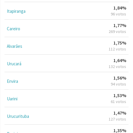
1,84%
Itapiranga
96 votos
1,77%
Careiro
269 votos
1,75%
Alvarães
112 votos
1,64%
Urucará
132 votos
1,56%
Envira
94 votos
1,53%
Uarini
61 votos
1,47%
Urucurituba
127 votos
1,35%