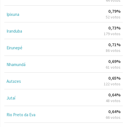
44 votos
0,79%
Ipixuna
52 votos
0,73%
Iranduba
179 votos
0,71%
Eirunepé
86 votos
0,69%
Nhamundá
61 votos
0,65%
Autazes
122 votos
0,64%
Jutaí
48 votos
0,64%
Rio Preto da Eva
66 votos