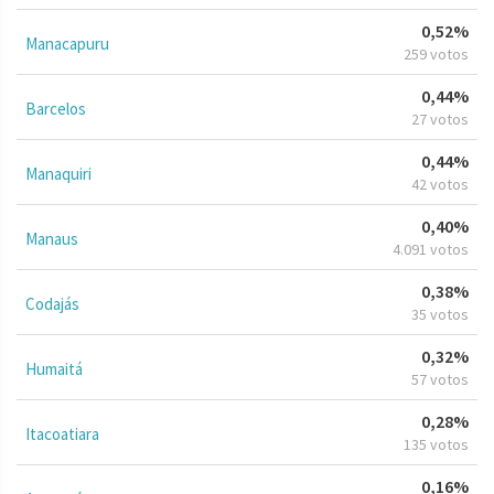
0,52%
Manacapuru
259 votos
0,44%
Barcelos
27 votos
0,44%
Manaquiri
42 votos
0,40%
Manaus
4.091 votos
0,38%
Codajás
35 votos
0,32%
Humaitá
57 votos
0,28%
Itacoatiara
135 votos
0,16%