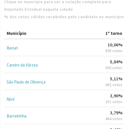
Clique no município para ver a votação completa para
Deputado Estadual naquela cidade
% dos votos válidos recebidos pelo candidato no município
Município
1º turno
10,06%
Beruri
858 votos
5,84%
Careiro da Várzea
693 votos
5,11%
São Paulo de Olivença
662 votos
3,90%
Apuí
251 votos
3,79%
Barreirinha
484 votos