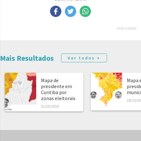
PUBLICIDADE
Mais Resultados
Ver todos +
Mapa de
Mapa e
presidente em
presid
Curitiba por
municíp
zonas eleitorais
28/10/20
31/10/2018