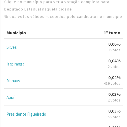
Clique no município para ver a votação completa para
Deputado Estadual naquela cidade
% dos votos válidos recebidos pelo candidato no município
Município
1º turno
0,06%
Silves
3 votos
0,04%
Itapiranga
2 votos
0,04%
Manaus
419 votos
0,03%
Apuí
2 votos
0,03%
Presidente Figueiredo
5 votos