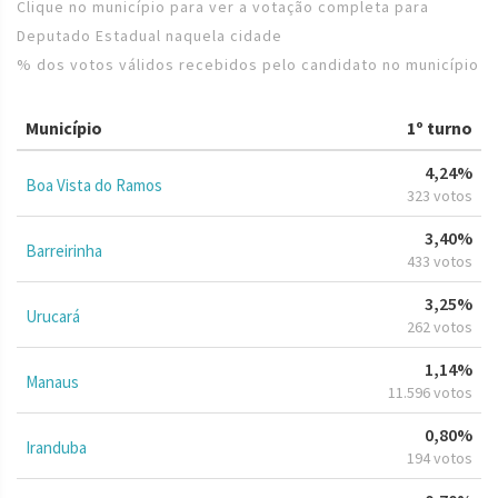
Clique no município para ver a votação completa para
Deputado Estadual naquela cidade
% dos votos válidos recebidos pelo candidato no município
Município
1º turno
4,24%
Boa Vista do Ramos
323 votos
3,40%
Barreirinha
433 votos
3,25%
Urucará
262 votos
1,14%
Manaus
11.596 votos
0,80%
Iranduba
194 votos