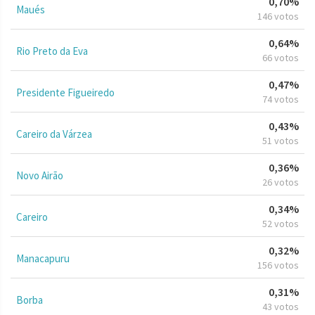
0,70%
Maués
146 votos
0,64%
Rio Preto da Eva
66 votos
0,47%
Presidente Figueiredo
74 votos
0,43%
Careiro da Várzea
51 votos
0,36%
Novo Airão
26 votos
0,34%
Careiro
52 votos
0,32%
Manacapuru
156 votos
0,31%
Borba
43 votos