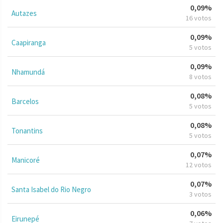
0,09%
Autazes
16 votos
0,09%
Caapiranga
5 votos
0,09%
Nhamundá
8 votos
0,08%
Barcelos
5 votos
0,08%
Tonantins
5 votos
0,07%
Manicoré
12 votos
0,07%
Santa Isabel do Rio Negro
3 votos
0,06%
Eirunepé