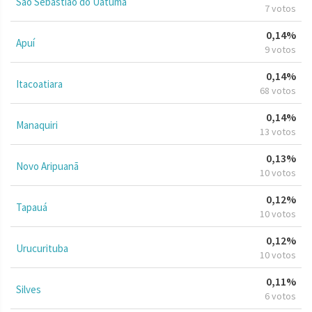
São Sebastião do Uatumã
7 votos
0,14%
Apuí
9 votos
0,14%
Itacoatiara
68 votos
0,14%
Manaquiri
13 votos
0,13%
Novo Aripuanã
10 votos
0,12%
Tapauá
10 votos
0,12%
Urucurituba
10 votos
0,11%
Silves
6 votos