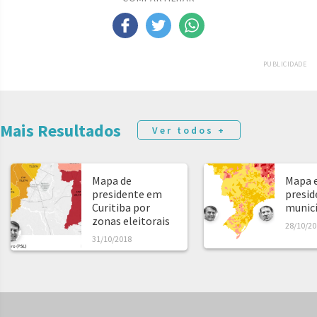
PUBLICIDADE
Mais Resultados
Ver todos +
Mapa de
Mapa e
presidente em
presid
Curitiba por
municíp
zonas eleitorais
28/10/20
31/10/2018