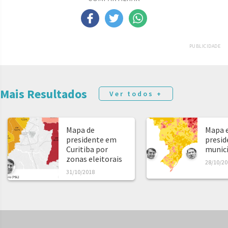
PUBLICIDADE
Mais Resultados
Ver todos +
Mapa de
Mapa e
presidente em
presid
Curitiba por
municíp
zonas eleitorais
28/10/20
31/10/2018