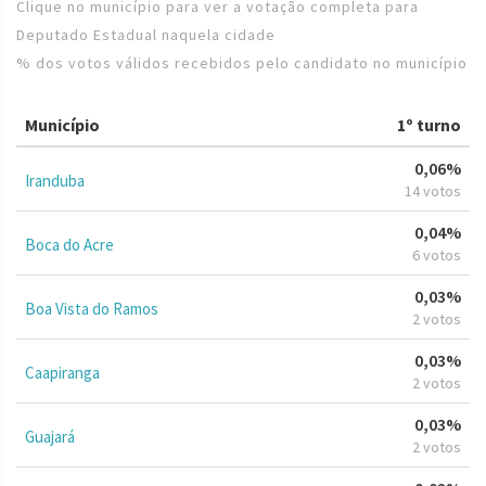
Clique no município para ver a votação completa para
Deputado Estadual naquela cidade
% dos votos válidos recebidos pelo candidato no município
Município
1º turno
0,06%
Iranduba
14 votos
0,04%
Boca do Acre
6 votos
0,03%
Boa Vista do Ramos
2 votos
0,03%
Caapiranga
2 votos
0,03%
Guajará
2 votos