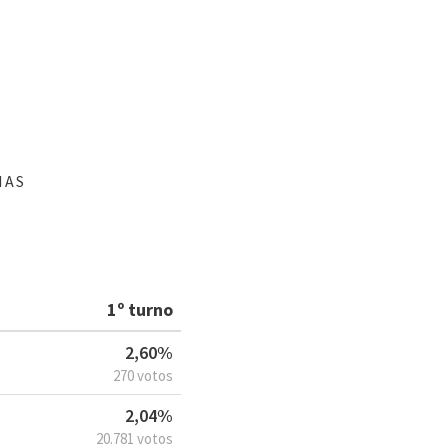
NAS
1º turno
2,60%
270 votos
2,04%
20.781 votos