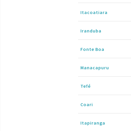
Itacoatiara
Iranduba
Fonte Boa
Manacapuru
Tefé
Coari
Itapiranga