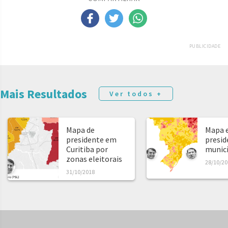
PUBLICIDADE
Mais Resultados
Ver todos +
Mapa de
Mapa e
presidente em
presid
Curitiba por
municíp
zonas eleitorais
28/10/20
31/10/2018