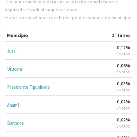
Clique no município para ver a votação completa para
Deputado Estadual naquela cidade
% dos votos válidos recebidos pelo candidato no município
Município
1º turno
0,12%
Jutaí
9 votos
0,06%
Urucará
5 votos
0,03%
Presidente Figueiredo
5 votos
0,02%
Anamã
1 votos
0,02%
Barcelos
1 votos