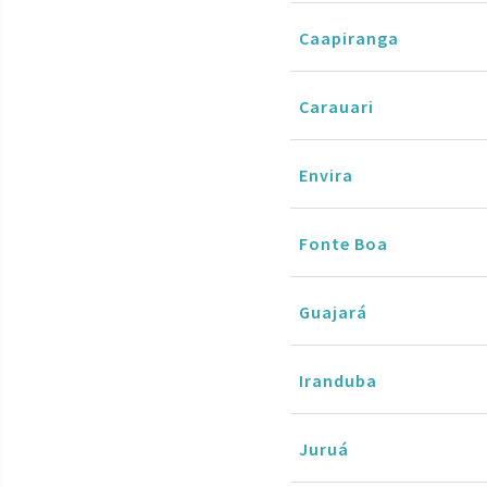
Caapiranga
Carauari
Envira
Fonte Boa
Guajará
Iranduba
Juruá