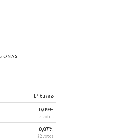
AZONAS
1º turno
0,09%
5 votos
0,07%
32 votos