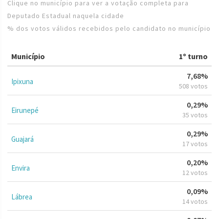
Clique no município para ver a votação completa para
Deputado Estadual naquela cidade
% dos votos válidos recebidos pelo candidato no município
Município
1º turno
7,68%
Ipixuna
508 votos
0,29%
Eirunepé
35 votos
0,29%
Guajará
17 votos
0,20%
Envira
12 votos
0,09%
Lábrea
14 votos