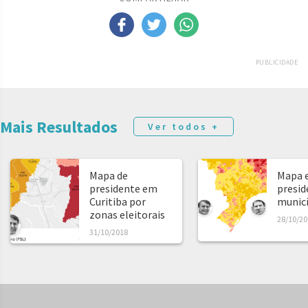
PUBLICIDADE
Mais Resultados
Ver todos +
Mapa de
Mapa e
presidente em
presid
Curitiba por
municíp
zonas eleitorais
28/10/20
31/10/2018