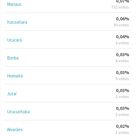
0,07%
Manaus
732 votos
0,06%
Itacoatiara
30 votos
0,04%
Urucará
3 votos
0,03%
Borba
4 votos
0,03%
Humaitá
5 votos
0,03%
Jutaí
2 votos
0,03%
Urucurituba
3 votos
0,02%
Alvarães
1 votos