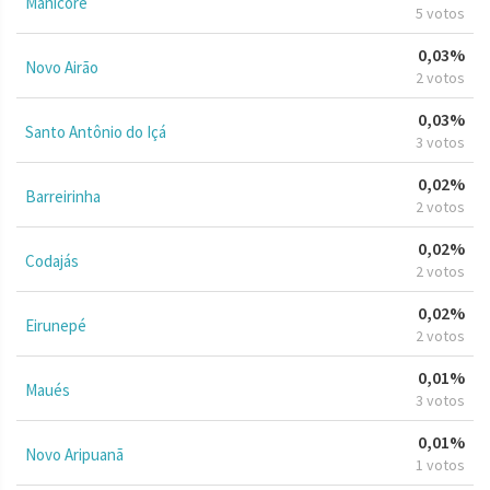
Manicoré
5 votos
0,03%
Novo Airão
2 votos
0,03%
Santo Antônio do Içá
3 votos
0,02%
Barreirinha
2 votos
0,02%
Codajás
2 votos
0,02%
Eirunepé
2 votos
0,01%
Maués
3 votos
0,01%
Novo Aripuanã
1 votos