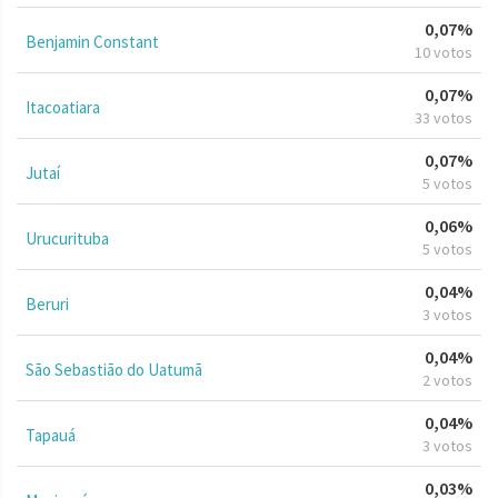
0,07%
Benjamin Constant
10 votos
0,07%
Itacoatiara
33 votos
0,07%
Jutaí
5 votos
0,06%
Urucurituba
5 votos
0,04%
Beruri
3 votos
0,04%
São Sebastião do Uatumã
2 votos
0,04%
Tapauá
3 votos
0,03%