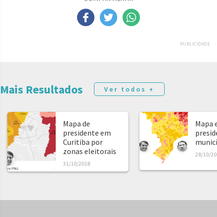
PUBLICIDADE
Mais Resultados
Ver todos +
Mapa de
Mapa e
presidente em
presid
Curitiba por
municíp
zonas eleitorais
28/10/20
31/10/2018