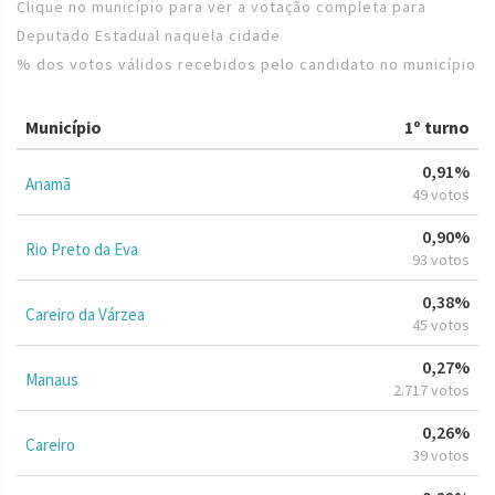
Clique no município para ver a votação completa para
Deputado Estadual naquela cidade
% dos votos válidos recebidos pelo candidato no município
Município
1º turno
0,91%
Anamã
49 votos
0,90%
Rio Preto da Eva
93 votos
0,38%
Careiro da Várzea
45 votos
0,27%
Manaus
2.717 votos
0,26%
Careiro
39 votos