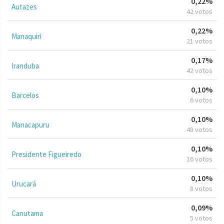
0,22%
Autazes
42 votos
0,22%
Manaquiri
21 votos
0,17%
Iranduba
42 votos
0,10%
Barcelos
6 votos
0,10%
Manacapuru
48 votos
0,10%
Presidente Figueiredo
16 votos
0,10%
Urucará
8 votos
0,09%
Canutama
5 votos