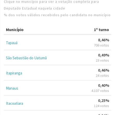
Clique no município para ver a votação completa para
Deputado Estadual naquela cidade
% dos votos válidos recebidos pelo candidato no município
Município
1º turno
8,46%
Tapauá
706 votos
0,49%
São Sebastião do Uatumã
23 votos
0,46%
Itapiranga
24 votos
0,40%
Manaus
4.107 votos
0,25%
Itacoatiara
124 votos