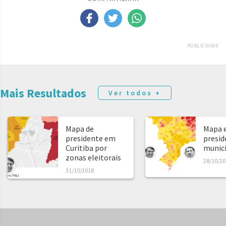
PUBLICIDADE
Mais Resultados
Ver todos +
Mapa de
Mapa e
presidente em
presid
Curitiba por
municíp
zonas eleitorais
28/10/20
31/10/2018