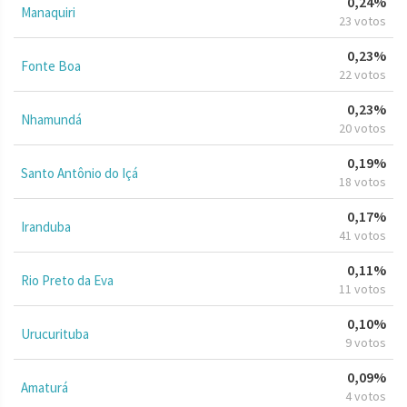
0,24%
Manaquiri
23 votos
0,23%
Fonte Boa
22 votos
0,23%
Nhamundá
20 votos
0,19%
Santo Antônio do Içá
18 votos
0,17%
Iranduba
41 votos
0,11%
Rio Preto da Eva
11 votos
0,10%
Urucurituba
9 votos
0,09%
Amaturá
4 votos