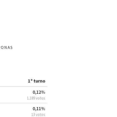
ZONAS
1º turno
0,12%
1.189 votos
0,11%
13 votos