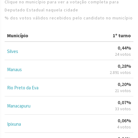
Clique no município para ver a votação completa para
Deputado Estadual naquela cidade
% dos votos válidos recebidos pelo candidato no município
Município
1º turno
0,44%
Silves
24 votos
0,28%
Manaus
2.891 votos
0,20%
Rio Preto da Eva
21 votos
0,07%
Manacapuru
33 votos
0,06%
Ipixuna
4 votos