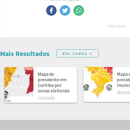
PUBLICIDADE
Mais Resultados
Ver todos +
Mapa de
Mapa e
presidente em
presid
Curitiba por
municíp
zonas eleitorais
28/10/20
31/10/2018