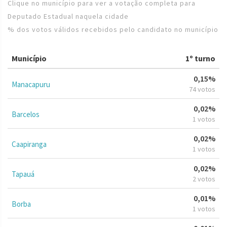
Clique no município para ver a votação completa para
Deputado Estadual naquela cidade
% dos votos válidos recebidos pelo candidato no município
Município
1º turno
0,15%
Manacapuru
74 votos
0,02%
Barcelos
1 votos
0,02%
Caapiranga
1 votos
0,02%
Tapauá
2 votos
0,01%
Borba
1 votos