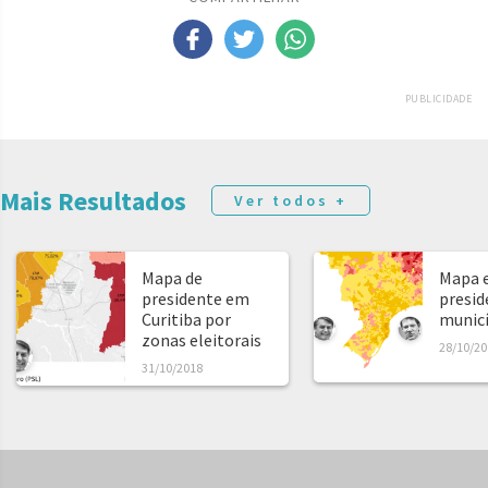
PUBLICIDADE
Mais Resultados
Ver todos +
Mapa de
Mapa e
presidente em
presid
Curitiba por
municíp
zonas eleitorais
28/10/20
31/10/2018