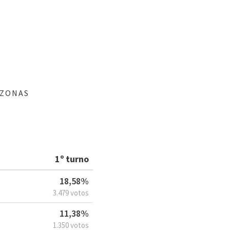
AZONAS
1º turno
18,58%
3.479 votos
11,38%
1.350 votos