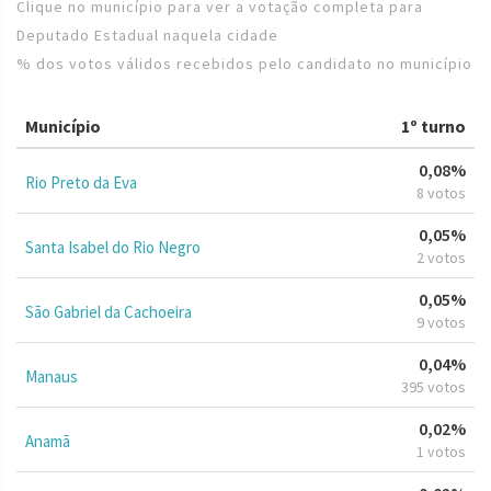
Clique no município para ver a votação completa para
Deputado Estadual naquela cidade
% dos votos válidos recebidos pelo candidato no município
Município
1º turno
0,08%
Rio Preto da Eva
8 votos
0,05%
Santa Isabel do Rio Negro
2 votos
0,05%
São Gabriel da Cachoeira
9 votos
0,04%
Manaus
395 votos
0,02%
Anamã
1 votos