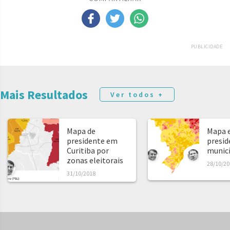
PUBLICIDADE
Mais Resultados
Ver todos +
Mapa de
Mapa e
presidente em
presid
Curitiba por
municíp
zonas eleitorais
28/10/20
31/10/2018