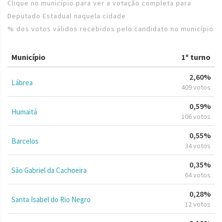
Clique no município para ver a votação completa para
Deputado Estadual naquela cidade
% dos votos válidos recebidos pelo candidato no município
Município
1º turno
2,60%
Lábrea
409 votos
0,59%
Humaitá
106 votos
0,55%
Barcelos
34 votos
0,35%
São Gabriel da Cachoeira
64 votos
0,28%
Santa Isabel do Rio Negro
12 votos