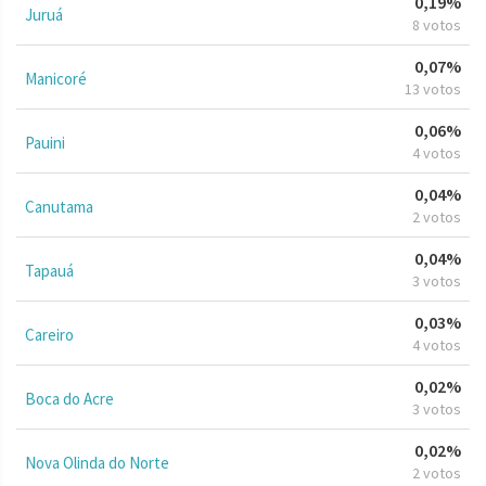
0,19%
Juruá
8 votos
0,07%
Manicoré
13 votos
0,06%
Pauini
4 votos
0,04%
Canutama
2 votos
0,04%
Tapauá
3 votos
0,03%
Careiro
4 votos
0,02%
Boca do Acre
3 votos
0,02%
Nova Olinda do Norte
2 votos