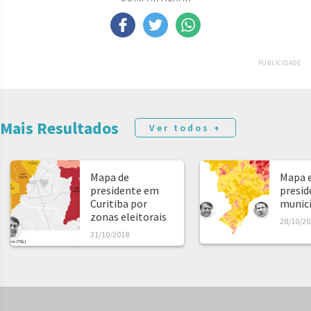
PUBLICIDADE
Mais Resultados
Ver todos +
Mapa de
Mapa e
presidente em
presid
Curitiba por
municíp
zonas eleitorais
28/10/20
31/10/2018