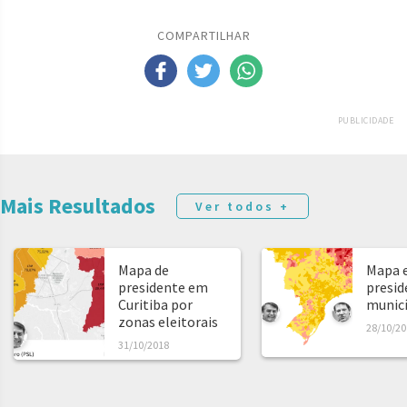
COMPARTILHAR
PUBLICIDADE
Mais Resultados
Ver todos +
Mapa de
Mapa e
presidente em
presid
Curitiba por
municíp
zonas eleitorais
28/10/20
31/10/2018