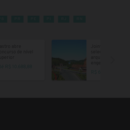
PB
PR
PE
PI
RJ
RN
astro abre
Joinville abre
oncurso de nível
seleção para
uperior
arquitetos e
engenheiros
té R$ 10.688,88
R$ 6.004,35