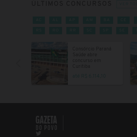
ÚLTIMOS CONCURSOS
VER TO
AC
AL
AP
AM
BA
CE
RS
RO
RR
SC
SP
SE
Consórcio Paraná
Saúde abre
concurso em
Curitiba
até R$ 6.114,10