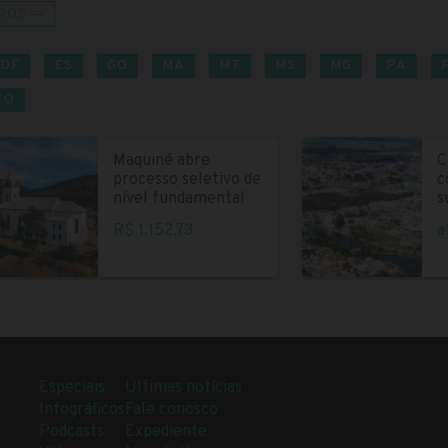
DOS →
DF
ES
GO
MA
MT
MS
MG
PA
TO
Maquiné abre
C
processo seletivo de
c
nível fundamental
s
R$ 1.152,73
a
Especiais
Últimas notícias
Infográficos
Fale conosco
Podcasts
Expediente