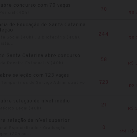
 abre concurso com 70 vagas
70
 Pericial (40h)
R$ 
ria de Educação de Santa Catarina
leção
244
te Social (40h) , Bibliotecário (40h),
R$ 
ista...
de Santa Catarina abre concurso
58
 da Receita Estadual IV (40h)
R$ 
abre seleção com 723 vagas
723
Temporários de Serviço Administrativo
R$ 
abre seleção de nível médio
21
 Médico Legal (40h)
R$ 
re seleção de nível superior
0
onal Especializado - Graduação
até R$ 
gem (20h ou...