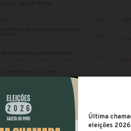
RSOS ANTERIORES
RSO
VAGAS
PRA
 Científica de Santa Catarina abre
oncurso
196
R$ 
 Criminalístico (40h)
 abre concurso para advogados
42
or do Estado de Classe Inicial (40h)
R$ 3
re seleção em 20 cidades
0
ional de Atendimento a Pessoas com
até R$ 
cia...
 lança seleção de nível médio
38
Comunitário de Saúde (40h)
R$ 
ria de Administração Prisional de
e seleção
1041
 Técnico Administrativo (40h) ,
até R$ 