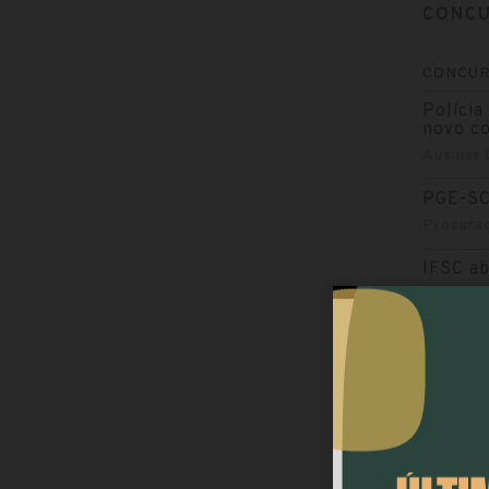
CONCU
CONCU
Polícia
novo c
Auxiliar
PGE-SC
Procurad
IFSC ab
Profiss
Deficiên
Tubarão
Agente 
Secreta
SC abr
Analista