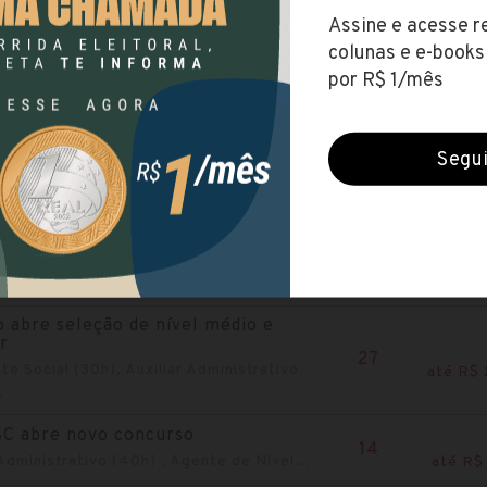
te Social...
 lança concurso com 635 vagas
14
 (40h), Agente Fiscal (40h) ,
até R$ 
..
o abre concurso com 146 vagas
146
de Combate às Endemias (40h),
até R$ 
.
abre concurso de nível médio e
r
50
 de Dados e Pesquisas (35h) ,...
 abre seleção de nível médio e
r
27
te Social (30h), Auxiliar Administrativo
até R$ 
.
C abre novo concurso
14
dministrativo (40h) , Agente de Nível...
até R$