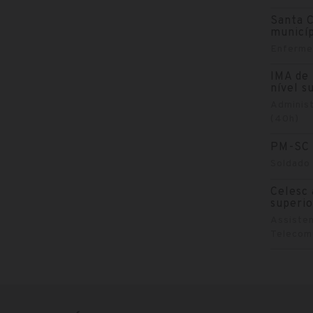
Santa C
municíp
Enfermei
IMA de 
nível s
Administ
(40h)
PM-SC 
Soldado 
Celesc 
superio
Assisten
Telecomu