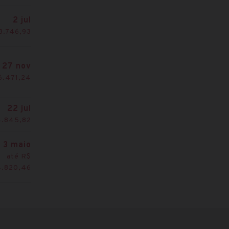
2 jul
3.746,93
27 nov
6.471,24
22 jul
4.845,82
3 maio
até R$
4.820,46