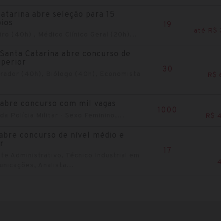
atarina abre seleção para 15
ios
19
até R$ 
ro (40h) , Médico Clínico Geral (20h)...
Santa Catarina abre concurso de
uperior
30
rador (40h), Biólogo (40h), Economista
R$ 
abre concurso com mil vagas
1000
da Polícia Militar - Sexo Feminino,...
R$ 
abre concurso de nível médio e
r
17
te Administrativo, Técnico Industrial em
nicações, Analista...