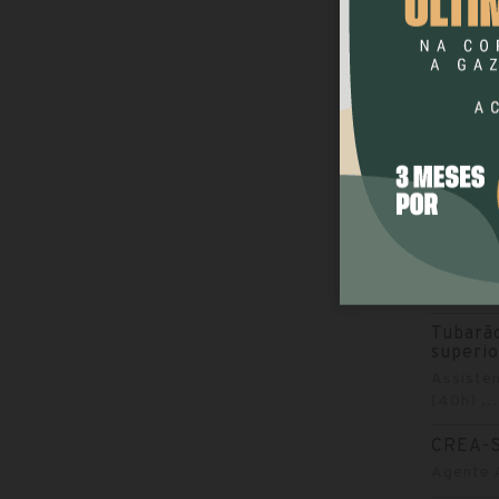
Assisten
CRM-SC
Advogado
Analista.
Tubarã
Agente 
Agente..
MP-SC 
superio
Analista
Tubarão
superio
Assisten
(40h) ,..
CREA-S
Agente A