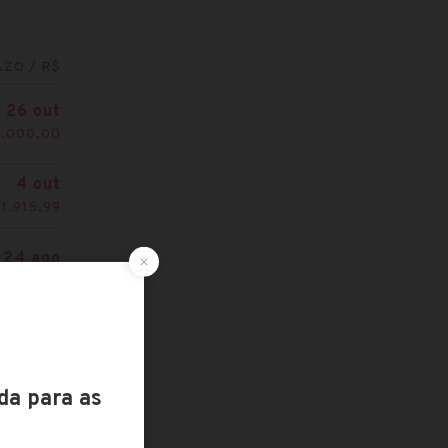
ZO / R$
26 out
6.000,00
4 out
1.915,99
24 ago
4.638,66
1 jun
1.550,00
30 maio
5.331,60