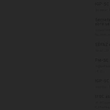
IGP-SC
Auxiliar
Secreta
abre se
Assisten
Nutricion
SEFAZ 
Analista
PM-SC 
Agentes 
(40h)
IGP-SC 
Auxiliar
IFSC ab
Profissi
Enferma