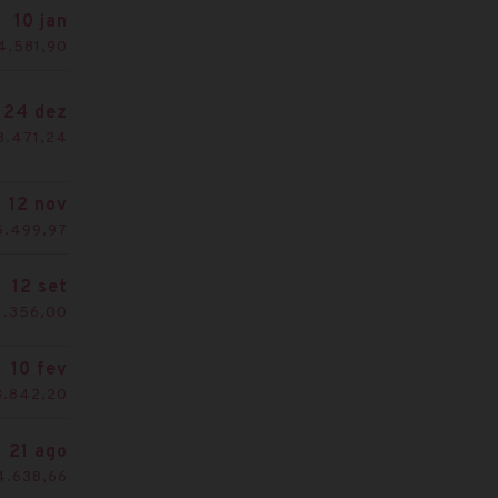
10 jan
4.581,90
24 dez
3.471,24
12 nov
5.499,97
12 set
1.356,00
10 fev
3.842,20
21 ago
4.638,66