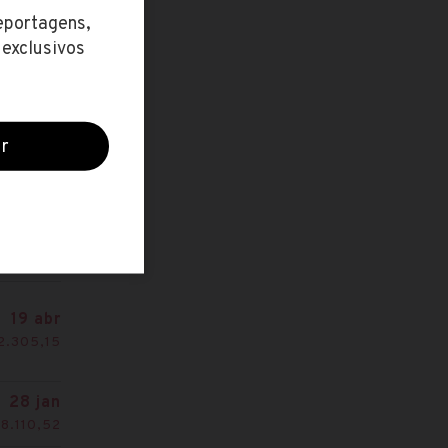
23 maio
8.885,00
11 maio
13.461,13
28 abr
até R$
8.040,06
19 abr
2.305,15
28 jan
 8.110,52