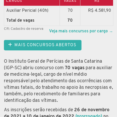
CARGOS
VAGAS
R$
Auxiliar Pericial (40h)
70
R$ 4.581,90
Total de vagas
70
CR: Cadastro de reserva
Veja mais concursos por cargo
→
MAIS CONCURSOS ABERTOS
O Instituto Geral de Perícias de Santa Catarina
(IGP-SC) abriu concurso com
70 vagas
para auxiliar
de medicina-legal, cargo de nível médio
responsável pelo atendimento das ocorrências com
vítimas fatais, do trabalho no apoio às necropsias e,
também, pelo recebimento de familiares para
identificação das vítimas.
As inscrições serão recebidas de
26 de novembro
de 2021 a 10 de janeiro de 2022
(prorrogado)
no