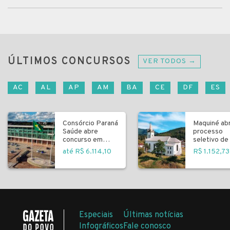
ÚLTIMOS CONCURSOS
VER TODOS →
AC
AL
AP
AM
BA
CE
DF
ES
Consórcio Paraná
Maquiné ab
Saúde abre
processo
concurso em
seletivo de 
Curitiba
fundamenta
até R$ 6.114,10
R$ 1.152,73
Especiais
Últimas notícias
Infográficos
Fale conosco