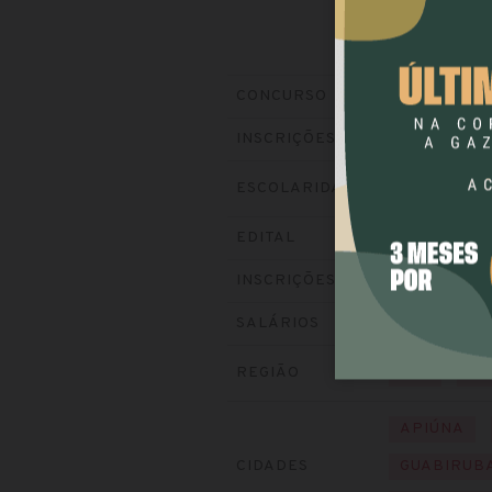
CISAMVI
(Cons
CONCURSO
Encerradas (1
INSCRIÇÕES
ESCOLARIDADE
NÍVEL MÉD
Baixe o edital
EDITAL
Visite o site
INSCRIÇÕES
até R$ 4.060
SALÁRIOS
REGIÃO
SUL
SA
APIÚNA
CIDADES
GUABIRUB