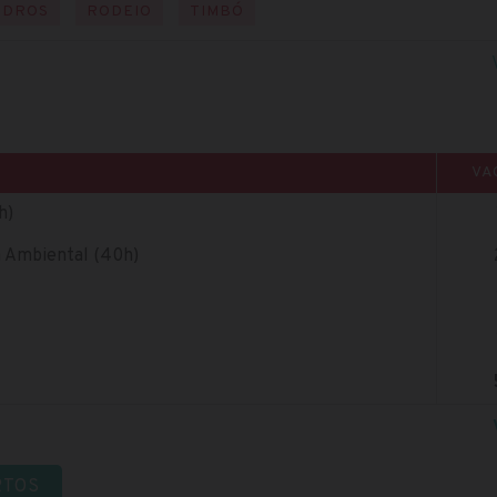
EDROS
RODEIO
TIMBÓ
VA
h)
a Ambiental (40h)
RTOS