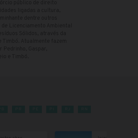
rcio público de direito
idades ligadas a cultura,
aminhante dentre outros
a de Licenciamento Ambiental
síduos Sólidos, através da
 de Timbó. Atualmente fazem
r Pedrinho, Gaspar,
eio e Timbó.
PB
PR
PE
PI
RJ
RN