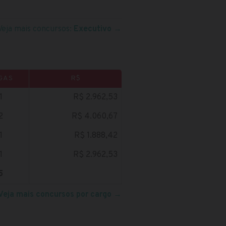
Veja mais concursos:
Executivo
→
GAS
R$
1
R$ 2.962,53
2
R$ 4.060,67
1
R$ 1.888,42
1
R$ 2.962,53
5
Veja mais concursos por cargo
→