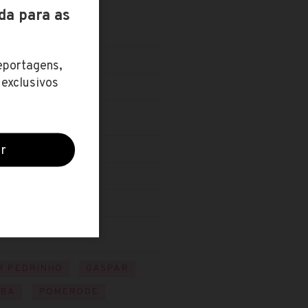
R PEDRINHO
GASPAR
UBA
POMERODE