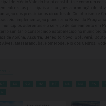
cipal do Médio Vale do Itajaí constitui-se como um consó
 tem entre suas principais atribuições a promoção de ativ
antação dos prestigiados circuitos de Cicloturismo e C
passeio, implementação pioneira no Brasil do Program
 municípios aderentes e o serviço de Saneamento em Re
aterro sanitário consorciado estabelecido no município
ios de Apiúna, Ascurra, Benedito Novo, Botuverá, Douto
uiz Alves, Massaranduba, Pomerode, Rio dos Cedros, Rod
DOS →
DF
ES
GO
MA
MT
MS
MG
PA
TO