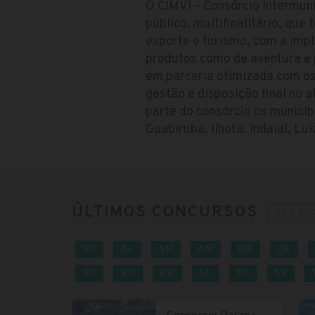
O CIMVI – Consórcio Intermuni
público, multifinalitário, que
esporte e turismo, com a impl
produtos como de aventura e 
em parceria otimizada com os
gestão e disposição final no 
parte do consórcio os municíp
Guabiruba, Ilhota, Indaial, L
ÚLTIMOS CONCURSOS
VER TO
AC
AL
AP
AM
BA
CE
RS
RO
RR
SC
SP
SE