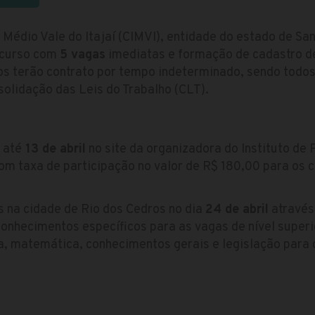
 Médio Vale do Itajaí (CIMVI), entidade do estado de Sa
ncurso com
5 vagas
imediatas e formação de cadastro de
os terão contrato por tempo indeterminado, sendo todo
olidação das Leis do Trabalho (CLT).
 até
13 de abril
no site da organizadora do Instituto de
om taxa de participação no valor de R$ 180,00 para os c
s na cidade de Rio dos Cedros no dia
24 de abril
através 
onhecimentos específicos para as vagas de nível superi
, matemática, conhecimentos gerais e legislação para o