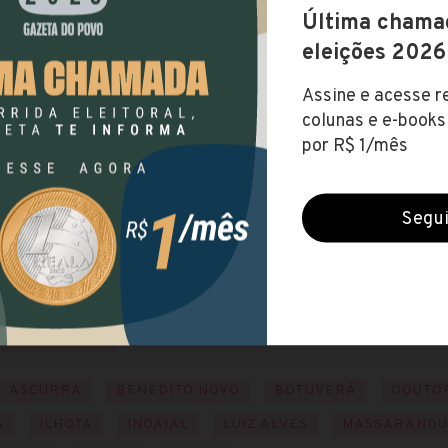
órcio Intermunicipal do Médio Vale do Itajaí (SC))
3 abr 2022)
IO
NÍVEL SUPERIOR
,67
NTA CATARINA
ASCURRA
BENEDITO NOVO
BOTUVERÁ
DOUTO
A
ILHOTA
INDAIAL
LUIZ ALVES
MASSARAND