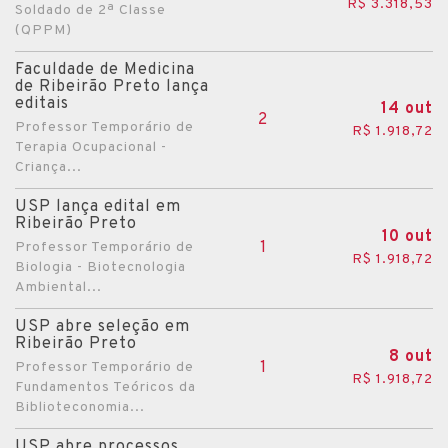
R$ 3.318,53
Soldado de 2ª Classe
(QPPM)
Faculdade de Medicina
de Ribeirão Preto lança
editais
14 out
2
Professor Temporário de
R$ 1.918,72
Terapia Ocupacional -
Criança...
USP lança edital em
Ribeirão Preto
10 out
1
Professor Temporário de
R$ 1.918,72
Biologia - Biotecnologia
Ambiental...
USP abre seleção em
Ribeirão Preto
8 out
1
Professor Temporário de
R$ 1.918,72
Fundamentos Teóricos da
Biblioteconomia...
USP abre processos