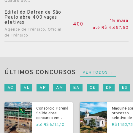
Quadro de...
Edital do Detran de São
Paulo abre 400 vagas
15 maio
efetivas
400
até R$ 4.657,50
Agente de Trânsito, Oficial
de Trânsito
ÚLTIMOS CONCURSOS
VER TODOS →
AC
AL
AP
AM
BA
CE
DF
ES
Consórcio Paraná
Maquiné ab
Saúde abre
processo
concurso em
seletivo de 
Curitiba
fundamenta
até R$ 6.114,10
R$ 1.152,73