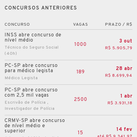
CONCURSOS ANTERIORES
CONCURSO
VAGAS
PRAZO / R$
INSS abre concurso de
nível médio
3 out
1000
Técnico do Seguro Social
R$ 5.905,79
(40h)
PC-SP abre concurso
28 abr
para médico legista
189
R$ 8.699,94
Médico Legista
PC-SP abre concurso
com 2,5 mil vagas
1 abr
2500
Escrivão de Polícia ,
R$ 3.931,18
Investigador de Polícia
CRMV-SP abre concurso
de nível médio e
14 fev
superior
15
até R$ 9.341,97