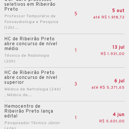
seletivos em Ribeirão
Preto
5 out
5
Professor Temporário de
até R$ 1.918,72
Fonoaudiologia e Pesquisa
(12h)...
HC de Ribeirão Preto
abre concurso de nível
13 jul
médio
1
R$ 1.931,00
Técnico de Radiologia
(20h)
HC de Ribeirão Preto
abre concurso de nível
6 jul
superior
3
até R$ 5.371,65
Médico de Nefrologia (24h)
, Médico de...
Hemocentro de
Ribeirão Preto lança
4 jun
edital
1
R$ 5.601,00
Pesquisador Técnico Júnior
(40h)