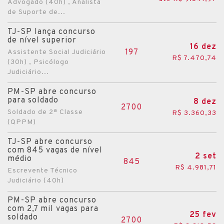
Advogado (40h) , Analista
de Suporte de...
TJ-SP lança concurso
de nível superior
16 dez
197
Assistente Social Judiciário
R$ 7.470,74
(30h) , Psicólogo
Judiciário...
PM-SP abre concurso
para soldado
8 dez
2700
Soldado de 2ª Classe
R$ 3.360,33
(QPPM)
TJ-SP abre concurso
com 845 vagas de nível
2 set
médio
845
R$ 4.981,71
Escrevente Técnico
Judiciário (40h)
PM-SP abre concurso
com 2,7 mil vagas para
25 fev
soldado
2700