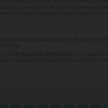
ro de reserva no cargo de Técnico de Radiologia, funçã
específico e o registro no respectivo conselho profissi
inado, sendo todos empregados públicos submetidos ao
 com taxa de participação no valor de R$ 60,74 até o di
rão Preto.
 no dia
26 de julho de 2020
mediante prova objetiva c
uguês, Noções de Administração Pública, Informática A
DOS →
DF
ES
GO
MA
MT
MS
MG
PA