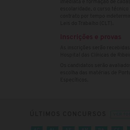
imediata e formação de cadast
escolaridade, o curso técnico 
contrato por tempo indeterm
Leis do Trabalho (CLT).
Inscrições e provas
As inscrições serão recebidas
Hospital das Clínicas de Ribei
Os candidatos serão avaliados
escolha das matérias de Port
Específicos.
ÚLTIMOS CONCURSOS
VER TO
AC
AL
AP
AM
BA
CE