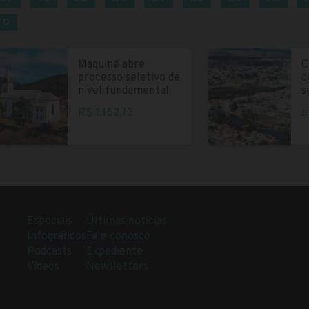
TO
Maquiné abre
C
processo seletivo de
c
nível fundamental
s
R$ 1.152,73
a
Especiais
Últimas notícias
Infográficos
Fale conosco
Podcasts
Expediente
Vídeos
Newsletters