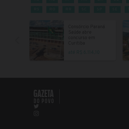
RS
RO
RR
SC
SP
SE
Consórcio Paraná
Saúde abre
concurso em
Curitiba
até R$ 6.114,10