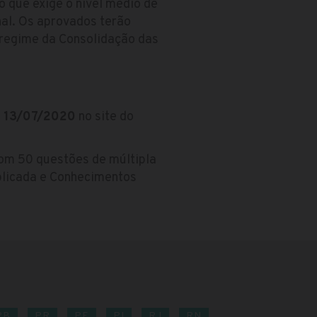
o que exige o nível médio de
onal. Os aprovados terão
 regime da Consolidação das
a
13/07/2020
no site do
om 50 questões de múltipla
plicada e Conhecimentos
PB
PR
PE
PI
RJ
RN