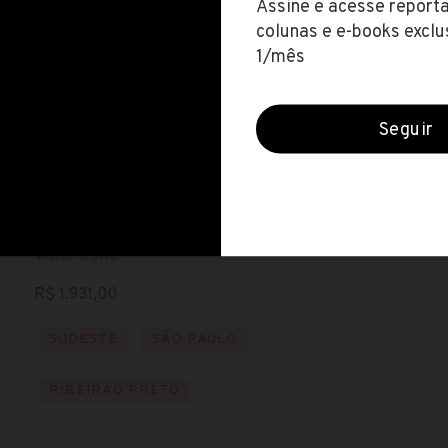
Hospital das Clínicas de Ribeirão Preto (SP)
Encerradas (13 jul 2020)
NÍVEL MÉDIO
NÍVEL TÉCNICO
Baixe o edital
Visite o site
R$ 1.931,00
SUDESTE
SÃO PAULO
RIBEIRÃO PRETO