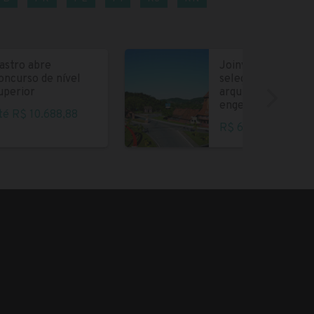
astro abre
Joinville abre
oncurso de nível
seleção para
uperior
arquitetos e
engenheiros
té R$ 10.688,88
R$ 6.004,35