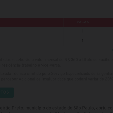
VAGAS
1
1
tados receberão o valor mensal de R$ 360 a título de auxílio 
esidência-trabalho e vice-versa.
 Laudo Técnico emitido pelo Serviço Especializado de Engenhar
perceber Adicional de Insalubridade que poderá variar de 20
RTOS
beirão Preto, município do estado de São Paulo, abriu 